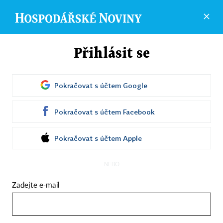
Účet
Přihlásit se
ÚČET
REGISTRACE
ZAPOMENUTÉ HESLO
UPLATNĚNÍ KÓ
Pokračovat s účtem
Google
PŘIHLASTE SE
Pokračovat s účtem
Facebook
Pokračovat s účtem
Apple
NEBO
©
1996-2026
Economia, a.s.
Zadejte e-mail
Hospodářské noviny (print) ISSN 0862-9587
Hospodářské noviny (online) ISSN 2787-950X