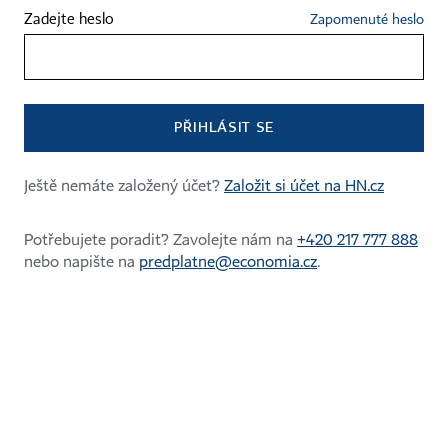
Certifikováno
Sledujte nás
Zadejte heslo
Zapomenuté heslo
Stáhněte si aplikaci HN
PŘIHLÁSIT SE
Ještě nemáte založený účet?
Založit si účet na HN.cz
Kontakty
Ochrana osobních údajů
Potřebujete poradit? Zavolejte nám na
+420 217 777 888
Tiráž redakce HN
Prohlášení o cookies
nebo napište na
predplatne@economia.cz
.
Economia
Nastavení soukromí
Kariéra v HN
Všeobecné smluvní podmínky
Ceník inzerce
Koupit / darovat předplatné
Eventy